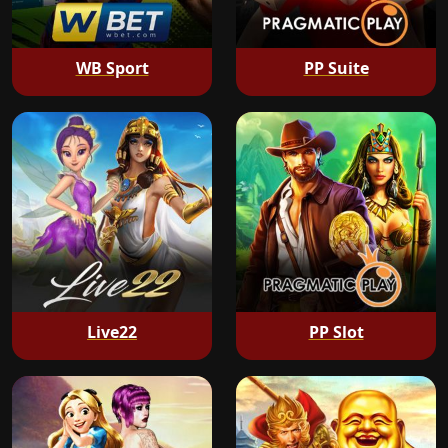
WB Sport
PP Suite
Live22
PP Slot