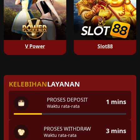
V Power
Slot88
KELEBIHAN
LAYANAN
PROSES DEPOSIT
1 mins
Waktu rata-rata
PROSES WITHDRAW
3 mins
Waktu rata-rata