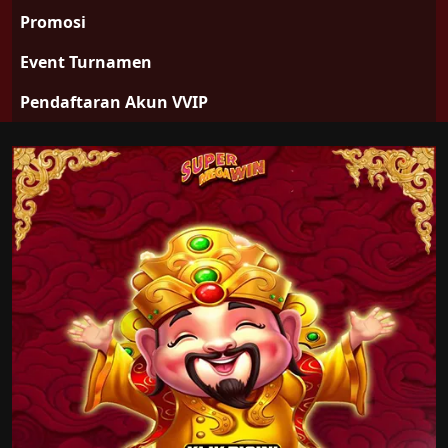
Promosi
Event Turnamen
Pendaftaran Akun VVIP